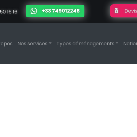
+33 749012248
Devis
50 16 16
ropos
Nos services
Types déménagements
Natio