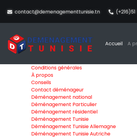
contact@demenagementtunisie.tn
(+216)51 
Accueil
A p
Conditions générales
À propos
Conseils
Contact déménageur
Déménagement national
Déménagement Particulier
Déménagement résidentiel
Déménagement Tunisie
Déménagement Tunisie Allemagne
Déménagement Tunisie Autriche