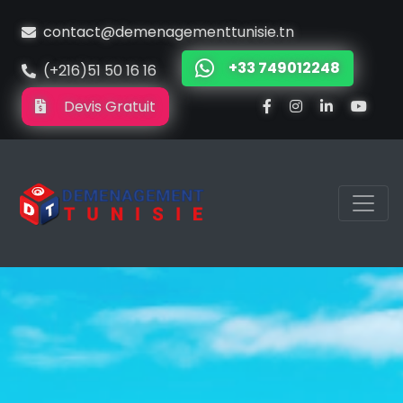
contact@demenagementtunisie.tn
+33 749012248
(+216)51 50 16 16
Devis Gratuit