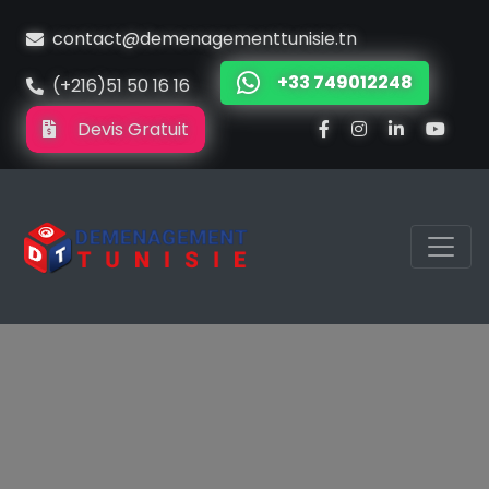
contact@demenagementtunisie.tn
+33 749012248
(+216)51 50 16 16
Devis Gratuit