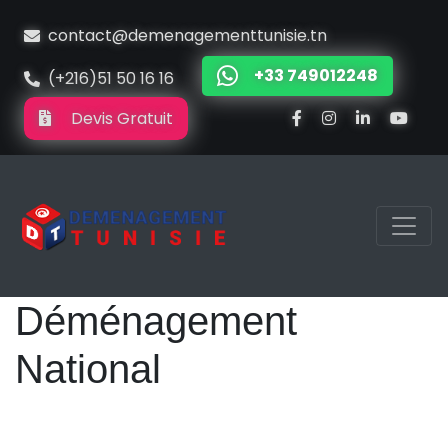
contact@demenagementtunisie.tn
+33 749012248
(+216)51 50 16 16
Devis Gratuit
Déménagement
National