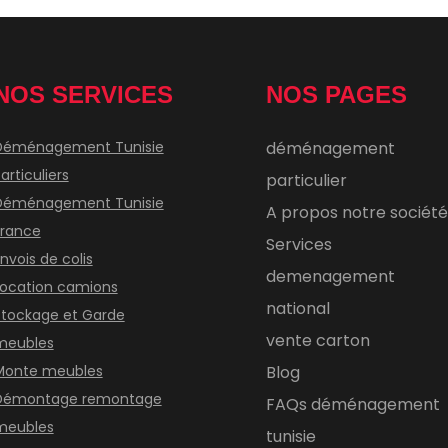
NOS SERVICES
NOS PAGES
Déménagement Tunisie
déménagement
articuliers
particulier
Déménagement Tunisie
A propos notre sociét
France
Services
nvois de colis
demenagement
Location camions
national
Stockage et Garde
vente carton
meubles
Monte meubles
Blog
Démontage remontage
FAQs déménagement
meubles
tunisie