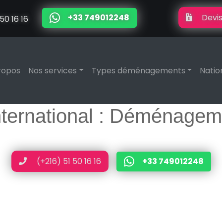
+33 749012248
Devis
50 16 16
ropos
Nos services
Types déménagements
Natio
ernational : Déménagemen
(+216) 51 50 16 16
+33 749012248